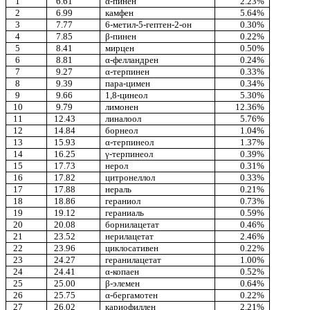
1
6.61
α-пинен
2.23%
2
6.99
камфен
5.64%
3
7.77
6-метил-5-гептен-2-он
0.30%
4
7.85
β-пинен
0.22%
5
8.41
мирцен
0.50%
6
8.81
α-фелландрен
0.24%
7
9.27
α-терпинен
0.33%
8
9.39
пара-цимен
0.34%
9
9.66
1,8-цинеол
5.30%
10
9.79
лимонен
12.36%
11
12.43
линалоол
5.76%
12
14.84
борнеол
1.04%
13
15.93
α-терпинеол
1.37%
14
16.25
γ-терпинеол
0.39%
15
17.73
нерол
0.31%
16
17.82
цитронеллол
0.33%
17
17.88
нераль
0.21%
18
18.86
гераниол
0.73%
19
19.12
гераниаль
0.59%
20
20.08
борнилацетат
0.46%
21
23.52
нерилацетат
2.46%
22
23.96
циклосативен
0.22%
23
24.27
геранилацетат
1.00%
24
24.41
α-копаен
0.52%
25
25.00
β-элемен
0.64%
26
25.75
α-бергамотен
0.22%
27
26.02
кариофиллен
2.21%