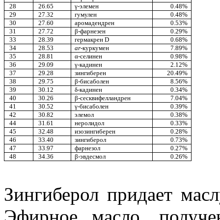
28
26.65
γ-элемен
0.48%
29
27.32
гумулен
0.48%
30
27.60
аромадендрен
0.53%
31
27.72
β-фарнезен
0.29%
33
28.39
гермакрен D
0.68%
34
28.53
ar
-куркумен
7.89%
35
28.81
α-селинен
0.98%
36
29.09
γ-кадинен
2.12%
37
29.28
зингиберен
20.49%
38
29.75
β-бисаболен
8.56%
39
30.12
δ-кадинен
0.34%
40
30.26
β-сесквифелландрен
7.04%
41
30.52
γ-бисаболен
0.39%
42
30.82
элемол
0.38%
44
31.61
неролидол
0.33%
45
32.48
изозингиберен
0.28%
46
33.40
зингиберол
0.73%
47
33.97
фарнезол
0.27%
48
34.36
β-эвдесмол
0.26%
Зингиберол придает масл
Эфирное масло, получ