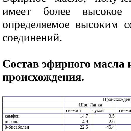
имеет более высокое о
определяемое высоким с
соединений.
Состав эфирного масла 
происхождения.
Происхожден
Шри Ланка
свежий
сухой
свеж
камфен
14.7
3.5
нераль
4.9
2.6
β-бисаболен
22.5
45.4