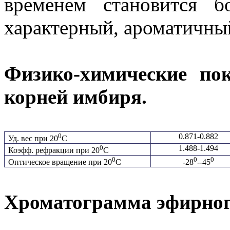
временем становится б
характерный, ароматичный
Физико-химические по
корней имбиря.
0
0.871-0.882
Уд. вес при 20
С
0
1.488-1.494
Коэфф. рефракции при 20
С
0
0
0
Оптическое вращение при 20
С
-28
--45
Хроматограмма эфирног