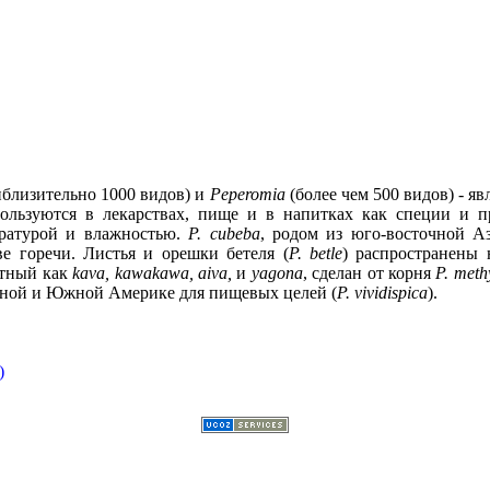
близительно 1000 видов) и
Peperomia
(более чем 500 видов) - 
пользуются в лекарствах, пище и в напитках как специи и 
ературой и влажностью.
P. cubeba
, родом из юго-восточной Аз
ве горечи. Листья и орешки бетеля (
P. betle
) распространены 
стный как
kava, kawakawa, aiva,
и
yagona
, сделан от корня
P. meth
ьной и Южной Америке для пищевых целей (
P. vividispica
).
)