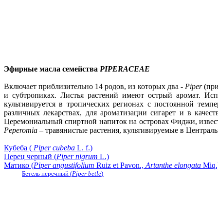
Эфирные масла семейства
PIPERACEAE
Включает приблизительно 14 родов, из которых два -
Piper
(при
и субтропиках. Листья растений имеют острый аромат. Ис
культивируется в тропических регионах с постоянной темп
различных лекарствах, для ароматизации сигарет и в качест
Церемониальный спиртной напиток на островах Фиджи, изве
Peperomia
– травянистые растения, культивируемые в Централ
Кубеба
(
Piper cubeba
L. f.)
Перец черный (
Piper nigrum
L.)
Матико
(
Piper angustifolium
Ruiz et Pavon.,
Artanthe elongata
Miq.
Бетель перечный
(
Piper betle
)