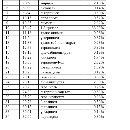
5
8.89
мирцен
2.13%
6
9.33
октаналь
0.14%
7
9.84
α-терпинен
0.50%
8
10.16
пара-цимен
0.52%
9
10.35
лимонен
2.82%
10
10.47
1,8-цинеол
33.29%
11
11.13
транс-оцимен
0.08%
12
11.54
γ-терпинен
0.87%
13
11.88
транс-сабиненгидрат
0.28%
14
12.77
терпинолен
0.36%
15
13.19
цис-сабиненгидрат
0.19%
16
13.29
линалоол
1.74%
19
16.63
терпинен-4-ол
2.02%
20
17.22
α-терпинеол
1.89%
21
18.25
октилацетат
0.12%
23
20.10
гераниол
0.83%
24
20.18
линалилацетат
2.08%
25
20.79
гераниаль
0.26%
28
24.33
α-терпинилацетат
39.63%
29
25.70
геранилацетат
0.88%
31
29.78
β-селинен
0.50%
32
30.15
α-селинен
0.15%
33
30.91
γ-кадинен
0.14%
34
32.90
неролидол
0.85%