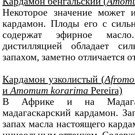
Кардамон бенгальский (
Amomu
Некоторое значение может и
кардамон. Плоды его с силь
содержат эфирное масло
дистилляцией обладает с
запахом, заметно отличается о
Кардамон узколистый (
Afromo
и
Amomum korarima
Pereira)
В Африке и на Мадагас
мадагаскарский кардамон. За
запах масла настоящего карда
цинеольным оттенком. Содерж