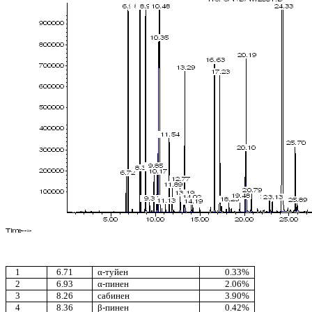
1
6.71
α-туйен
0.33%
2
6.93
α-пинен
2.06%
3
8.26
сабинен
3.90%
4
8.36
β-пинен
0.42%