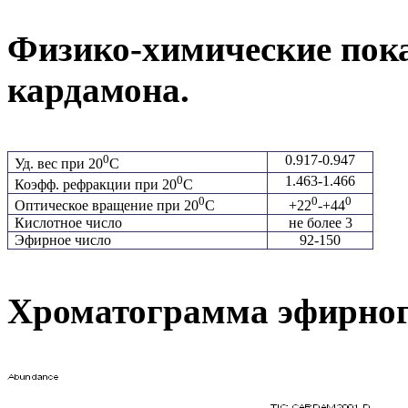
Физико-химические пока
кардамона.
0
0.917-0.947
Уд. вес при 20
С
0
1.463-1.466
Коэфф. рефракции при 20
С
0
0
0
Оптическое вращение при 20
С
+22
-+44
Кислотное число
не более 3
Эфирное число
92-150
Хроматограмма эфирног